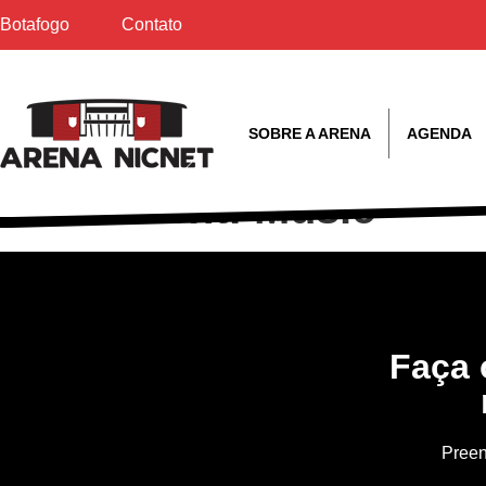
Botafogo
Contato
SOBRE A ARENA
AGENDA
Event:
Music
Faça 
Preen